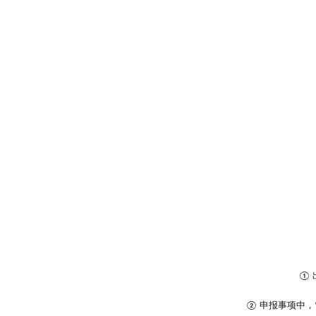
①
申报事项中，
②