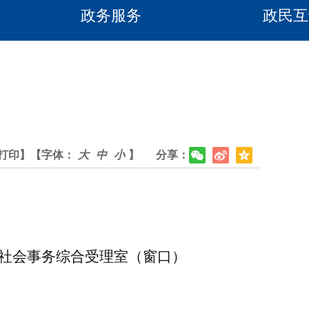
政务服务
政民互
）
打印】
【字体：
大
中
小
】
分享：
社会事务综合受理室（窗口）