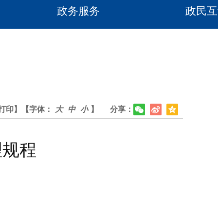
政务服务
政民互
打印】
【字体：
大
中
小
】
分享：
理规程