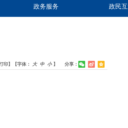
政务服务
政民互
打印】
【字体：
大
中
小
】
分享：