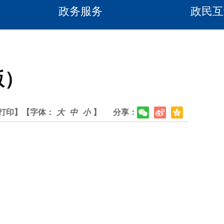
政务服务
政民互
版）
打印】
【字体：
大
中
小
】
分享：