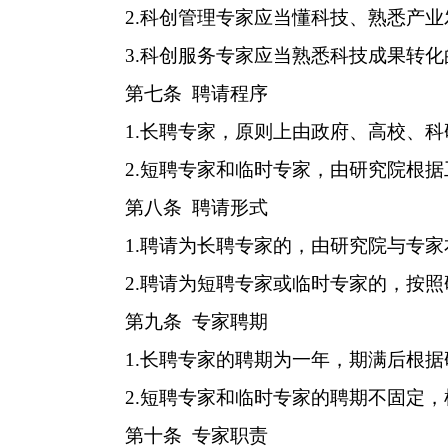
2.
科创管理专家
应当
懂科技、熟悉产业
3.
科创服务专家
应当
熟悉科技成果转化
第七条
聘请
程序
1.
长聘专家，原则上由政府、高校、科
2.
短聘专家和临时专家，由研究院根据
第八条
聘请形式
1.
聘请为
长聘专家
的，由研究院与专家
2.
聘请为短
聘专家
或临时专家的，按照
第九条
专家聘期
1.
长聘专家
的
聘
期为一年，期满后根据
2.
短聘专家
和
临时专家
的
聘
期不固定，
第十条
专家职责