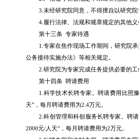
3.
未经研究院同意，不得擅自以研究院
4.
履行法律、法规和规章规定的其他义
第
十
三
条
专家
待遇
1.
专家在焦作现场工作期间，研究院承
公务接待实施办法
》
等相关规定
。
2.
研究院为专家完成任务提供必要的工
第十四条
聘请
费用
1.
科学技术长聘专家。聘请费用比照
天
”
，每月聘请费用为
2.4
万元。
2.
科创管理和科创服务长聘专家。聘请
2000
元
/
人天
”
，每月聘请费用为
2
万元。