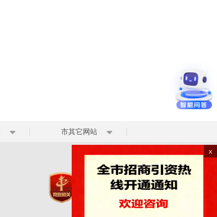
区
市其它网站
x