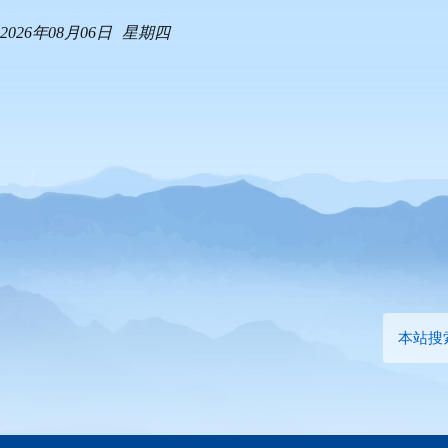
2026年08月06日
星期四
本站搜