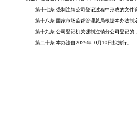
第十七条 强制注销公司登记过程中形成的文件
第十八条 国家市场监督管理总局根据本办法制
第十九条 公司登记机关强制注销分公司登记的
第二十条 本办法自2025年10月10日起施行。