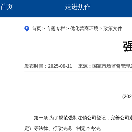
首页
走进焦作
首页
>
专题专栏
>
优化营商环境
>
政策文件
发布时间：2025-09-11
来源：国家市场监督管理
(2
第一条 为了规范强制注销公司登记，完善公司
定》等法律、行政法规，制定本办法。