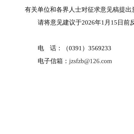
有关单位和各界人士对
征求意见
稿提出
请将意见建议于
202
6
年
1
月
15
日前
电
话
：
（
0391
）
3569233
电子信箱
：
jzsfzb@126.com