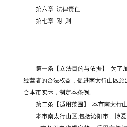
第
六
章
法律责任
第
七
章
附
则
第一条
【立法目的与依据】
为了
经营者的合法权益，
促进
南
太行山区旅
合本市实际，制定本条例。
第二条
【适用范围】
本市
南
太行
本
市
南
太行山区
,
包括
沁阳市、博爱