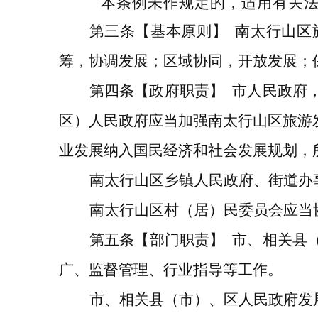
本条例未作规定的，适用有关
第三条
【基本原则】
南
太行山区
筹，协调发展；区域协同，开放发展；
第
四
条
【政府职责】
市
人民政府
区）人民政府应当
加强
南太行山区旅游
业发展纳入国民经济和社会发展规划，
南太行山区
乡镇人民政府、街道办
南太行山区
村
（居）
民委员会应当
第
五
条
【
部门
职责】
市
、相关县
广、监督管理
、
行业指导等工作。
市
、相关县（市）、区
人民政府发