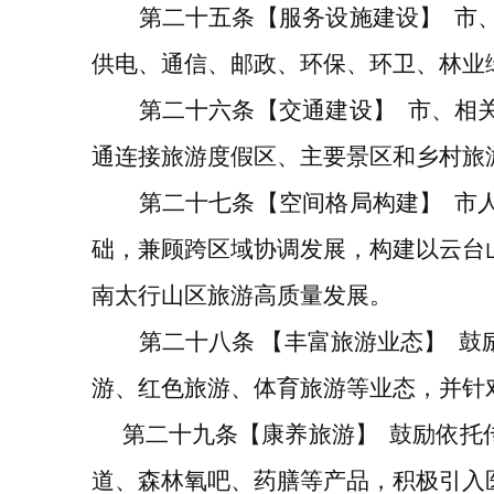
第
二十五
条
【服务设施建设】
市
供电、通信、邮政、环保、环卫、林业
第
二十六
条
【
交通
建设】
市
、
相
通连接旅游度假区、主要景区和乡村旅
第
二十七
条
【
空间格局构建
】
市
础，兼顾跨区域协调发展，构建
以
云台
南太行山区
旅游高质量发展。
第二十八条
【丰富旅游业态】
鼓
游、红色旅游、体育旅游等
业态
，并针
第二十
九
条
【康
养旅游】
鼓励
依托
道、森林氧吧、药膳等产品，积极引入