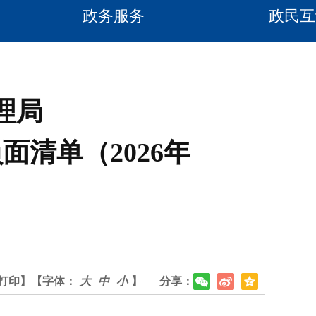
政务服务
政民互
理局
清单（2026年
打印】
【字体：
大
中
小
】
分享：