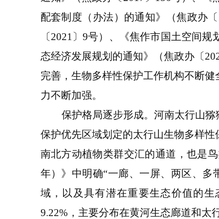
配套制度（办法）的通知》
（焦政办〔
〔
2021
〕
9
号
）、
《焦作市国土空间规
态经济发展规划的通知》
（
焦政办〔
20
完善，生物多样性
保护工作
机构
不断健
力不断加
强。
保护格局逐步形成
。
河南
太行山猕
保护优先区域划定的太行山生物多样性
南北方动植
物类群交汇的通道，也是鸟
年）》中明
确
“
一廊
、
一屏
、
两区
、
多
域，以及具有潜在重要生态价值的生
9.22%
，主要分布在黄河生态廊道和太