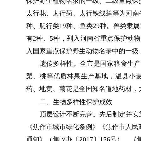
保护野生植物名录的一级
、二级
重点保
太行花、太行菊、太行铁线莲等为河南
种、爬行类
19
种、鱼类
29
种
。
兽类隶属
有
2
种、
5
种，列入河南省重点保护动物
入国家重点保护野生动物名录中的一级
遗传多样性
。
全
市是国家粮食生产
梨、桃等优质林果生产基地，温县小
药、地黄、菊花是全国知名道地药材，
二、生物多样性保护成效
顶层设计不断完善。
先后制定并实
《焦作市城市绿化条例》《焦作市人民
通知》（焦政办〔
2017
〕
156
号）
、
《