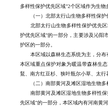
多样性保护优先区域
”
2
个区域作为
生物
（
一
）北部太行山生物多样性保护
北部太行山生物多样性保护优先区
护优先区域
”
的一部分，
主要
涉及
沁阳
护区
的一部分
。
本
区域
以森林生态系统为主
，分布
本
区域重点保护对象为
暖温带
森林生态
鵟
、南方红豆杉、
狭叶瓶尔小草、太行
（二）
南部黄河及滩区湿地生物多
南部黄河及滩区湿地生物多样性保
先区域
”
的
一
部分，本区域内有
河南黄