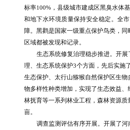
标率
100%
，县级城市建成区黑臭水体
和地下水环境质量保持安全稳定。全市
障。黑鹳
是
国家一级重点保护
鸟类
，同
区域
都
被
发现和记录。
生态系统修复治理稳步推进。
开展
理、生态系统保护
3
个方面
，
先后实施
生态保护、太行山猕猴自然保护区生物
物多样性种类增加，实现了生态效益、
林抚育等一系列林业工程，森林资源质
亩。
调查监测
评估有
序开展。
开展了
河