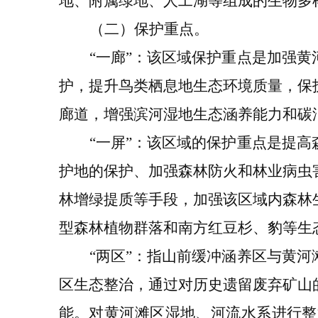
地、附属绿地、人工湖等组成的生物多
（二）保护重点
。
“
一廊
”
：该区域保护重点是加强黄
护，提升鸟类栖息地
生态环境质量
，保
廊道，增强滨河湿地生态涵养能力和碳
“
一屏
”
：该区域的保护重点是提高
护地的保护、加强森林防火
和林业病虫
林增绿提质等手段，加强
该
区域内森林
型森林植物群落和南方红豆杉、豹等生
“
两区
”：
指山前缓冲涵养区与黄河
区生态整治，通过对
历史遗留废弃矿山
能。对
黄河滩区湿地、
河流水系进行整