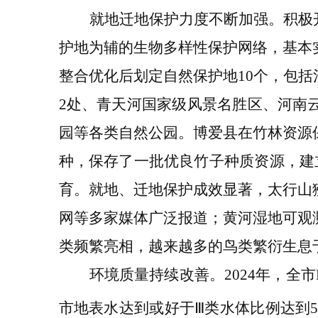
就地迁地保护力度不断加强。
积极
护地为辅的生物多样性保护网络，基本
整合优化后划定自然保护地
10
个，包括
2
处
、
青天河国家级风景名胜区
、
河南
园等各类自然公园。
博爱县在竹林资源
种，保存了一批优良竹子种质资源，建
育。
就地
、
迁地保护成效显著，
太行山
网等多家媒体广泛报道；黄河湿地可观
类频繁亮相，越来越多的鸟类繁衍生息
环境质量持续改善。
2024
年，全市
市地表水达到或好于
Ⅲ
类水体比例达到