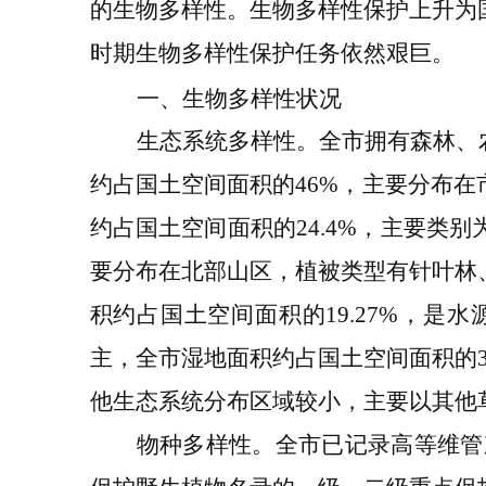
的生物多样性。生物多样性保护上升为
时期生物多样性保护任务依然艰巨。
一、生物多样性状况
生态系统多样性。
全
市
拥有
森林、
约占
国土
空间面积的
46%
，主要分布在
约占
国土空间
面积的
24.4%
，主要类别
要分布在北部山区，植被类型有针叶林
积
约
占
国土空间
面积的
19.27
%
，是水
主，全市湿地面积约占国土
空间
面积的
他生态系统分布区域较小，主要以
其他
物种多样性
。
全市已记录高等维管