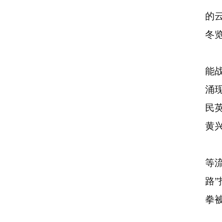
的
冬
能
涌
民
黄
等
路”
拳