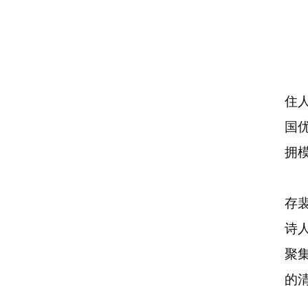
住
国
拥
存
诗
聚
的