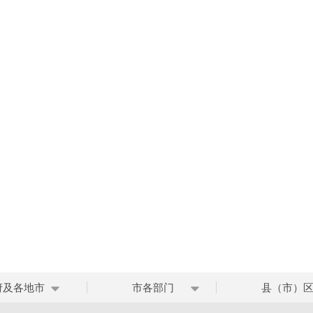
府及各地市
市各部门
县（市）